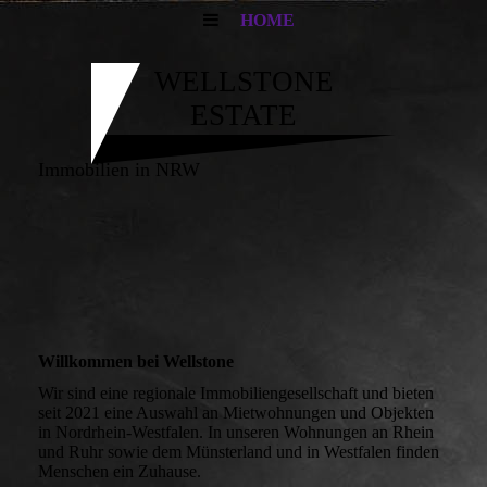
HOME
WELLSTONE
ESTATE
Immobilien in NRW
Willkommen bei Wellstone
Wir sind eine regionale Immobiliengesellschaft und bieten
seit 2021 eine Auswahl an Mietwohnungen und Objekten
in Nordrhein-Westfalen. In unseren Wohnungen an Rhein
und Ruhr sowie dem Münsterland und in Westfalen finden
Menschen ein Zuhause.